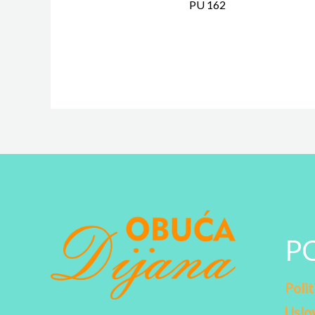
PU 162
P
Polit
Uslov