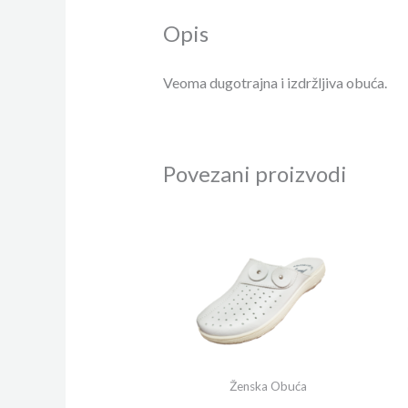
Opis
Veoma dugotrajna i izdržljiva obuća.
Povezani proizvodi
Ženska Obuća