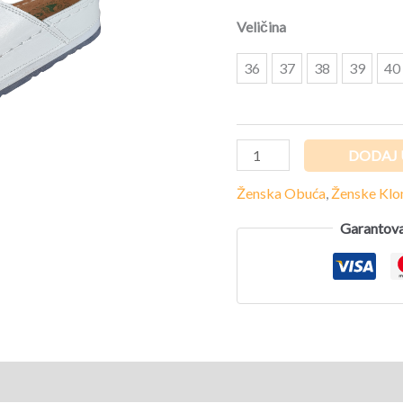
količina
Veličina
36
37
38
39
40
DODAJ 
Ženska Obuća
,
Ženske Kl
Garantova