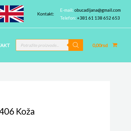
E-mail:
obucadijana@gmail.com
Kontakt:
Telefon:
+381 61 138 652 653
PRODUCTS
AKT
0,00
rsd
SEARCH
406 Koža