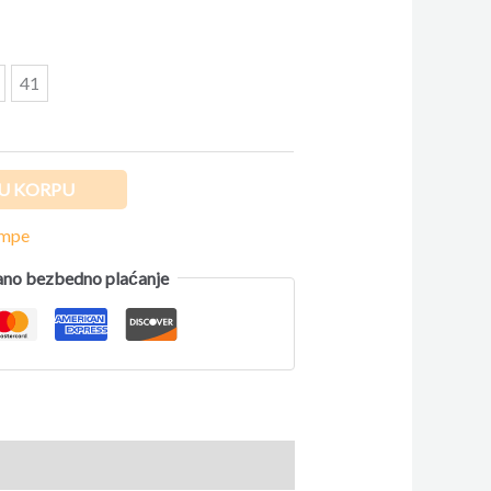
41
U KORPU
ompe
no bezbedno plaćanje