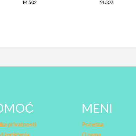
M 502
M 502
OMOĆ
MENI
ika privatnosti
Početna
i korišćenja
O nama