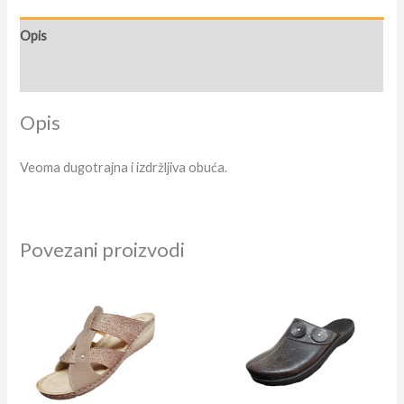
Opis
Dodatne informacije
Opis
Veoma dugotrajna i izdržljiva obuća.
Povezani proizvodi