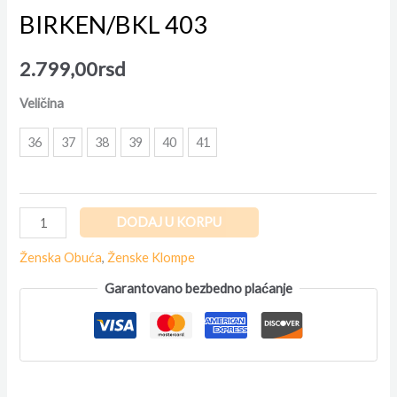
BIRKEN/BKL 403
2.799,00
rsd
Veličina
36
37
38
39
40
41
DODAJ U KORPU
Ženska Obuća
,
Ženske Klompe
Garantovano bezbedno plaćanje