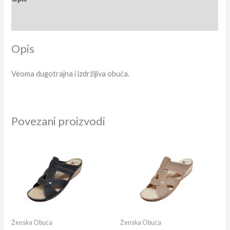
Dodatne informacije
Opis
Veoma dugotrajna i izdržljiva obuća.
Povezani proizvodi
Ženska Obuća
Ženska Obuća