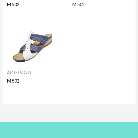
M 502
M 502
Ženska Obuća
M 502