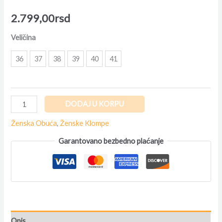
2.799,00
rsd
Veličina
36
37
38
39
40
41
DODAJ U KORPU
Ženska Obuća
,
Ženske Klompe
Garantovano bezbedno plaćanje
Opis