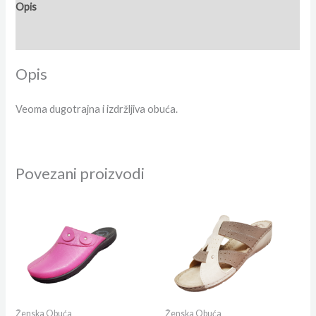
Opis
Dodatne informacije
Opis
Veoma dugotrajna i izdržljiva obuća.
Povezani proizvodi
Ženska Obuća
Ženska Obuća