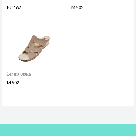
PU 162
M 502
Ženska Obuća
M 502