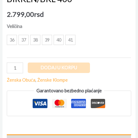
2.799,00
rsd
Veličina
36
37
38
39
40
41
DODAJ U KORPU
Ženska Obuća
,
Ženske Klompe
Garantovano bezbedno plaćanje