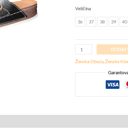
količina
Veličina
36
37
38
39
40
DODAJ 
Ženska Obuća
,
Ženske Kl
Garantova