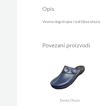
Opis
Veoma dugotrajna i izdržljiva obuća.
Povezani proizvodi
Ženska Obuća