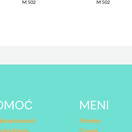
M 502
M 502
OMOĆ
MENI
ika privatnosti
Početna
i korišćenja
O nama