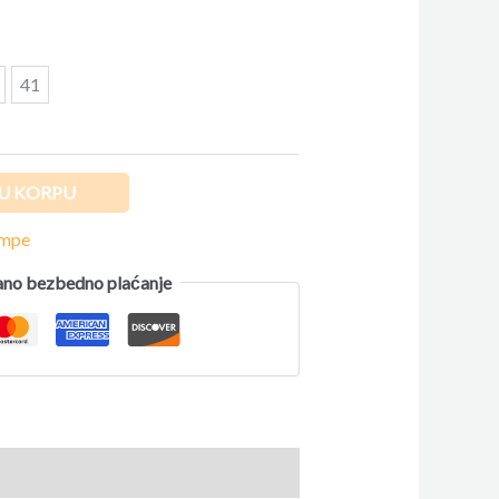
41
U KORPU
ompe
no bezbedno plaćanje