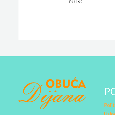
PU 162
P
Polit
Uslov