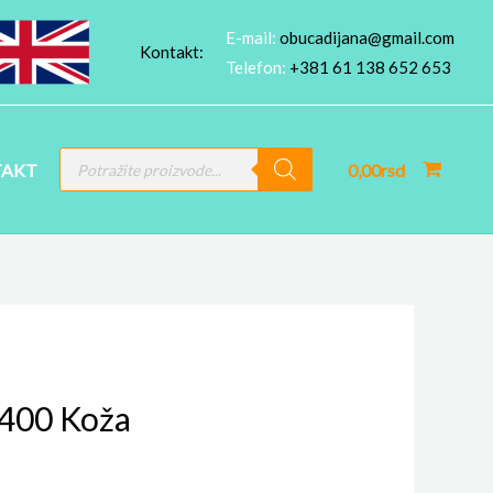
E-mail:
obucadijana@gmail.com
Kontakt:
Telefon:
+381 61 138 652 653
PRODUCTS
AKT
0,00
rsd
SEARCH
400 Koža