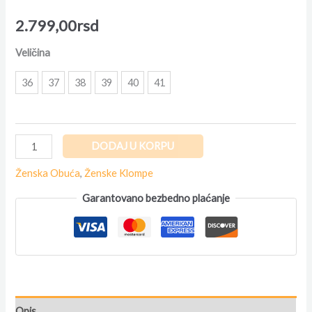
2.799,00
rsd
Veličina
36
37
38
39
40
41
DODAJ U KORPU
Ženska Obuća
,
Ženske Klompe
Garantovano bezbedno plaćanje
Opis