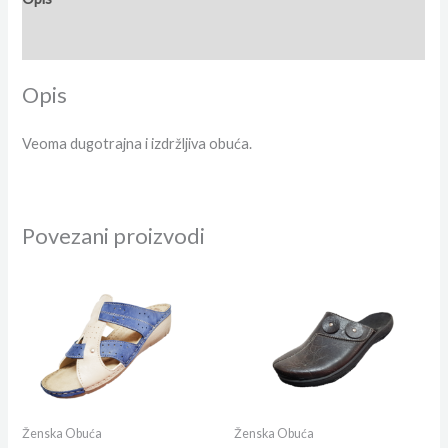
Dodatne informacije
Opis
Veoma dugotrajna i izdržljiva obuća.
Povezani proizvodi
Ženska Obuća
Ženska Obuća