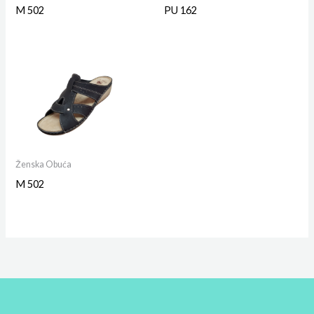
M 502
PU 162
Ženska Obuća
M 502